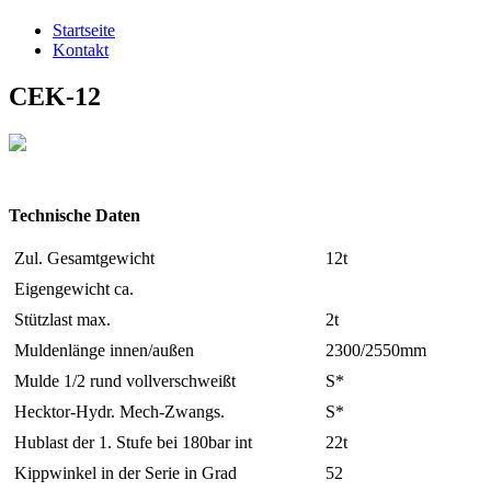
Startseite
Kontakt
CEK-12
Technische Daten
Zul. Gesamtgewicht
12t
Eigengewicht ca.
Stützlast max.
2t
Muldenlänge innen/außen
2300/2550mm
Mulde 1/2 rund vollverschweißt
S*
Hecktor-Hydr. Mech-Zwangs.
S*
Hublast der 1. Stufe bei 180bar int
22t
Kippwinkel in der Serie in Grad
52