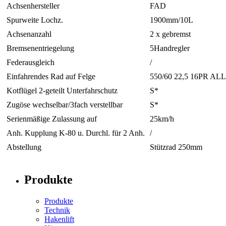
Achsenhersteller
FAD
Spurweite Lochz.
1900mm/10L
Achsenanzahl
2 x gebremst
Bremsenentriegelung
5Handregler
Federausgleich
/
Einfahrendes Rad auf Felge
550/60 22,5 16PR ALL
Kotflügel 2-geteilt Unterfahrschutz
S*
Zugöse wechselbar/3fach verstellbar
S*
Serienmäßige Zulassung auf
25km/h
Anh. Kupplung K-80 u. Durchl. für 2 Anh.
/
Abstellung
Stützrad 250mm
Produkte
Produkte
Technik
Hakenlift